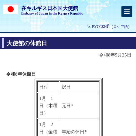
在キルギス日本国大使館
Embassy of Japan in the Kyrgyz Republic
РУССКИЙ
（ロシア語）
大使館の休館日
令和8年5月25日
令和8
年休館日
日付
祝日
1月 1
日（木曜
元日*
日）
1月 2
日（金曜
年始の休日*