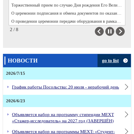
Торжественный прием по случаю Дня рождения Его Величества Императора Японии (20 февраля 2026 г.)
О церемонии подписания и обмена документов по оказанию Правительством Японии грантовой помощи на реализацию проекта «Развитие цепочек добавленной стоимости сельскохозяйственной продукции»(19 февраля 2026 г.)
О проведении церемонии передачи оборудования в рамках « Проекта по улучшению оборудования для обслуживания автомобильных дорог и дорожного покрытия в Баткенской области» по оказанию Правительством Японии грантовой помощи (11 февраля 2026 г.)
2 / 8
Вручение верительных грамот Чрезвычайного и Полномочного Посла Японии в КР г-нa ХИРАНО Рюити Е.П. Президенту Кыргызской Республики г-ну ЖАПАРОВУ Садыру Нургожоевичу (15 декабря 2025 г)
Previous
Next
Посол Японии г-н ХИРАНО Рюити вручил копии верительных грамот Заместителю министра иностранных дел г-ну АБАКИРОВУ М.О(26 ноября 2025 г.)
О подписании и обмене документов в рамках проекта безвозмездной помощи Правительства Японии Кыргызской Республике «Программа стипендий для развития человеческих ресурсов(JDS)»(10 июля 2026 г.)
29-й Центральноазиатский конкурс ораторского искусства на японском языке (16 мая 2026 г.)
НОВОСТИ
go to list
Конкурс ораторского искусства на японском языке в Кыргызской Республике (28 марта 2026 г.)
Торжественный прием по случаю Дня рождения Его Величества Императора Японии (20 февраля 2026 г.)
2026/7/15
О церемонии подписания и обмена документов по оказанию Правительством Японии грантовой помощи на реализацию проекта «Развитие цепочек добавленной стоимости сельскохозяйственной продукции»(19 февраля 2026 г.)
О проведении церемонии передачи оборудования в рамках « Проекта по улучшению оборудования для обслуживания автомобильных дорог и дорожного покрытия в Баткенской области» по оказанию Правительством Японии грантовой помощи (11 февраля 2026 г.)
График работы Посольства: 20 июля - нерабочий день
Вручение верительных грамот Чрезвычайного и Полномочного Посла Японии в КР г-нa ХИРАНО Рюити Е.П. Президенту Кыргызской Республики г-ну ЖАПАРОВУ Садыру Нургожоевичу (15 декабря 2025 г)
2026/6/23
Посол Японии г-н ХИРАНО Рюити вручил копии верительных грамот Заместителю министра иностранных дел г-ну АБАКИРОВУ М.О(26 ноября 2025 г.)
Объявляется набор на программу стипендии MEXT
«Стажер-исследователь» на 2027 год (ЗАВЕРШЁН)
Объявляется набор на программы MEXT: «Студент-