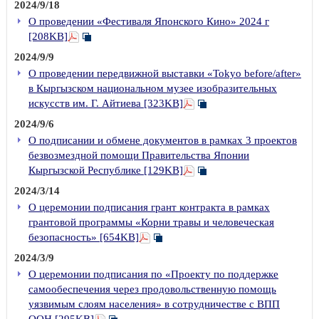
2024/9/18
О проведении «Фестиваля Японского Кино» 2024 г
[208KB]
2024/9/9
О проведении передвижной выставки «Tokyo before/after»
в Кыргызском национальном музее изобразительных
искусств им. Г. Айтиева [323KB]
2024/9/6
О подписании и обмене документов в рамках 3 проектов
безвозмездной помощи Правительства Японии
Кыргызской Республике [129KB]
2024/3/14
О церемонии подписания грант контракта в рамках
грантовой программы «Корни травы и человеческая
безопасность» [654KB]
2024/3/9
О церемонии подписания по «Проекту по поддержке
самообеспечения через продовольственную помощь
уязвимым слоям населения» в сотрудничестве с ВПП
ООН [295KB]