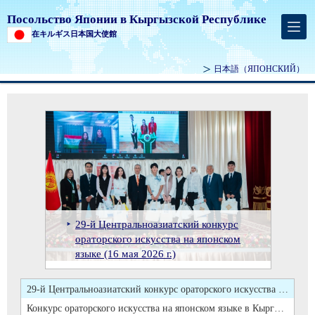
Посольство Японии в Кыргызской Республике
在キルギス日本国大使館
日本語
（ЯПОНСКИЙ）
О проведении церемонии передачи
О подписании и обмене
О церемонии подписания и обмена
оборудования в рамках « Проекта
Вручение верительных грамот
Торжественный прием по случаю Дня рождения Его Величества Императора Японии (20 февраля 2026 г.)
документов в рамках проекта
документов по оказанию
по улучшению оборудования для
Чрезвычайного и Полномочного
Посол Японии г-н ХИРАНО Рюити
О церемонии подписания и обмена документов по оказанию Правительством Японии грантовой помощи на реализацию проекта «Развитие цепочек добавленной стоимости сельскохозяйственной продукции»(19 февраля 2026 г.)
безвозмездной помощи
Правительством Японии грантовой
обслуживания автомобильных
Посла Японии в КР г-нa ХИРАНО
вручил копии верительных грамот
Правительства Японии Кыргызской
Торжественный прием по случаю
помощи на реализацию проекта
дорог и дорожного покрытия в
Рюити Е.П. Президенту
Заместителю министра
О проведении церемонии передачи оборудования в рамках « Проекта по улучшению оборудования для обслуживания автомобильных дорог и дорожного покрытия в Баткенской области» по оказанию Правительством Японии грантовой помощи (11 февраля 2026 г.)
Республике «Программа стипендий
29-й Центральноазиатский конкурс
Конкурс ораторского искусства на
Дня рождения Его Величества
«Развитие цепочек добавленной
Баткенской области» по оказанию
Кыргызской Республики г-ну
иностранных дел г-ну
Вручение верительных грамот Чрезвычайного и Полномочного Посла Японии в КР г-нa ХИРАНО Рюити Е.П. Президенту Кыргызской Республики г-ну ЖАПАРОВУ Садыру Нургожоевичу (15 декабря 2025 г)
для развития человеческих
ораторского искусства на японском
японском языке в Кыргызской
Императора Японии (20 февраля
стоимости сельскохозяйственной
Правительством Японии грантовой
ЖАПАРОВУ Садыру
АБАКИРОВУ М.О(26 ноября 2025
Посол Японии г-н ХИРАНО Рюити вручил копии верительных грамот Заместителю министра иностранных дел г-ну АБАКИРОВУ М.О(26 ноября 2025 г.)
ресурсов(JDS)»(10 июля 2026 г.)
языке (16 мая 2026 г.)
Республике (28 марта 2026 г.)
2026 г.)
продукции»(19 февраля 2026 г.)
помощи (11 февраля 2026 г.)
Нургожоевичу (15 декабря 2025 г)
г.)
О подписании и обмене документов в рамках проекта безвозмездной помощи Правительства Японии Кыргызской Республике «Программа стипендий для развития человеческих ресурсов(JDS)»(10 июля 2026 г.)
29-й Центральноазиатский конкурс ораторского искусства на японском языке (16 мая 2026 г.)
Конкурс ораторского искусства на японском языке в Кыргызской Республике (28 марта 2026 г.)