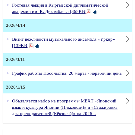
Гостевая лекция в Кыргызской дипломатической
академии им. К. Дикамбаева [365KB]
2026/4/14
Визит вежливости музыкального ансамбля «Үркөр»
[139KB]
2026/3/11
График работы Посольства: 20 марта - нерабочий день
2026/1/15
Объявляется набор на программы МЕХТ «Японский
язык и культура Японии (Никкэнсэй)» и «Стажировка
для преподавателей (Кёкэнсэй)» на 2026 г.