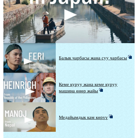
Балык чарбасы жана суу чарбасы
Кеме куруу жана кеме куруу
машина өнөр жайы
Медайымдык кам көрүү