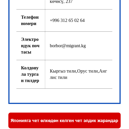
көчөсү, 237
Телефон
+996 312 65 02 64
номери
Электро
ндук поч
borbor@migrant.kg
тасы
Колдону
Кыргыз тили,Орус тили,Анг
ла турга
лис тили
н тилдер