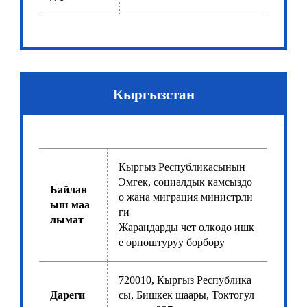
Кыргызстан
Кыргыз Республикасынын
Эмгек, социалдык камсыздо
Байлан
о жана миграция министрли
ыш маа
ги
лымат
Жарандарды чет өлкөдө ишк
е орноштуруу борбору
720010, Кыргыз Республика
Дареги
сы, Бишкек шаары, Токтогул