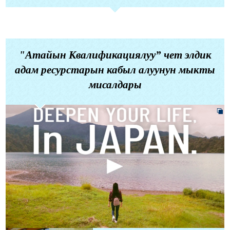
"Атайын Квалификациялуу” чет элдик
адам ресурстарын кабыл алуунун мыкты
мисалдары