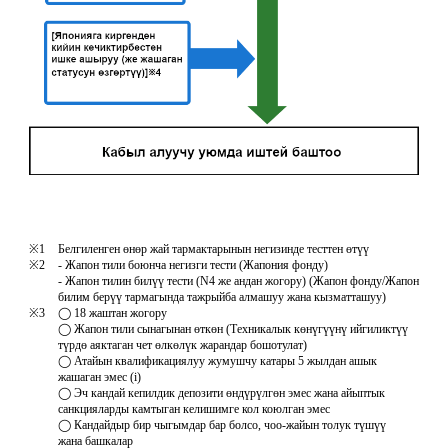
※1
Белгиленген өнөр жай тармактарынын негизинде тесттен өтүү
※2
- Жапон тили боюнча негизги тести (Жапония фонду)
- Жапон тилин билүү тести (N4 же андан жогору) (Жапон фонду/Жапон
билим берүү тармагында тажрыйба алмашуу жана кызматташуу)
※3
◯ 18 жаштан жогору
◯ Жапон тили сынагынан өткөн (Техникалык көнүгүүнү ийгиликтүү
түрдө аяктаган чет өлкөлүк жарандар бошотулат)
◯ Атайын квалификациялуу жумушчу катары 5 жылдан ашык
жашаган эмес (i)
◯ Эч кандай кепилдик депозити өндүрүлгөн эмес жана айыптык
санкцияларды камтыган келишимге кол коюлган эмес
◯ Кандайдыр бир чыгымдар бар болсо, чоо-жайын толук түшүү
жана башкалар