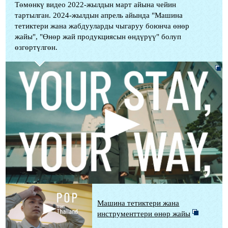
Төмөнкү видео 2022-жылдын март айына чейин
тартылган. 2024-жылдын апрель айында "Машина
тетиктери жана жабдууларды чыгаруу боюнча өнөр
жайы", "Өнөр жай продукциясын өндүрүү" болуп
өзгөртүлгөн.
Машина тетиктери жана
инструменттери өнөр жайы