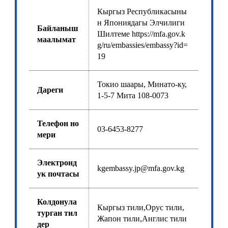
Кыргыз Республикасыны
н Япониядагы Элчилиги
Байланыш
Шилтеме https://mfa.gov.k
маалымат
g/ru/embassies/embassy?id=
19
Токио шаары, Минато-ку,
Дареги
1-5-7 Мита 108-0073
Телефон но
03-6453-8277
мери
Электронд
kgembassy.jp@mfa.gov.kg
ук почтасы
Колдонула
Кыргыз тили,Орус тили,
турган тил
Жапон тили,Англис тили
дер