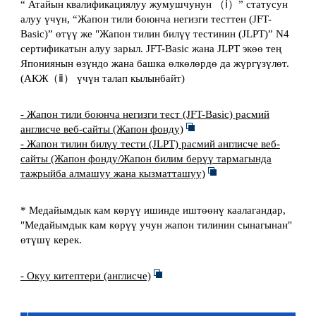
“ Атайын квалификациялуу жумушчунун （ⅰ）” статусун
алуу үчүн, “Жапон тили боюнча негизги тесттен (JFT-
Basic)” өтүү же "Жапон тилин билүү тестинин (JLPT)” N4
сертификатын алуу зарыл. JFT-Basic жана JLPT экөө тең
Япониянын өзүндо жана башка өлкөлөрдө да жүргүзүлөт.
(АКЖ（ⅱ） үчүн талап кылынбайт)
- Жапон тили боюнча негизги тест (JFT-Basic) расмий
англисче веб-сайты (Жапон фонду)
- Жапон тилин билүү тести (JLPT) расмий англисче веб-
сайты (Жапон фонду/Жапон билим берүү тармагында
тажрыйба алмашуу жана кызматташуу)
* Медайымдык кам көрүү ишинде иштөөнү каалагандар,
"Медайымдык кам көрүү учун жапон тилинин сынагынан"
өтүшү керек.
- Окуу китептери (англисче)