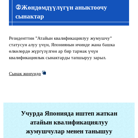
②Жөндөмдүүлүгүн аныктоочу
сынактар
Резиденттин "Атайын квалификациялуу жумушчу"
статусун алуу үчүн, Япониянын ичинде жана башка
өлкөлөрдө жүргүзүлгөн ар бир тармак үчүн
квалификациялык сынактарды тапшыруу зарыл.
Сынак жөнүндө
Учурда Японияда иштеп жаткан
атайын квалификациялуу
жумушчулар менен танышуу