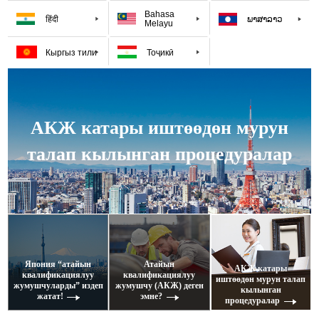
Bahasa
हिंदी
ພາສາລາວ
Melayu
Кыргыз тили
Тоҷикӣ
АКЖ катары иштөөдөн мурун
талап кылынган процедуралар
Япония “aтайын
Атайын
АКЖ катары
квалификациялуу
квалификациялуу
иштөөдөн мурун талап
жумушчуларды” издеп
жумушчу (АКЖ) деген
кылынган
жатат!
эмне?
процедуралар