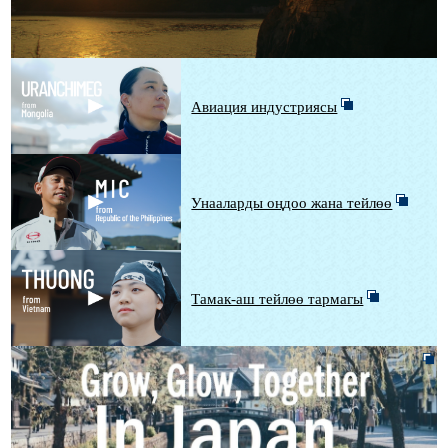
Авиация индустриясы
Унааларды оңдоо жана тейлөө
Тамак-аш тейлөө тармагы