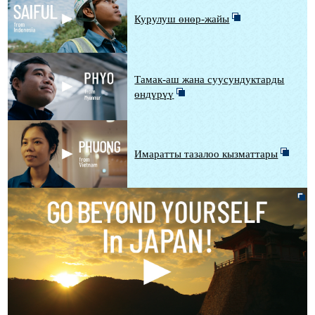
Курулуш өнөр-жайы
Тамак-аш жана суусундуктарды
өндүрүү
Имаратты тазалоо кызматтары