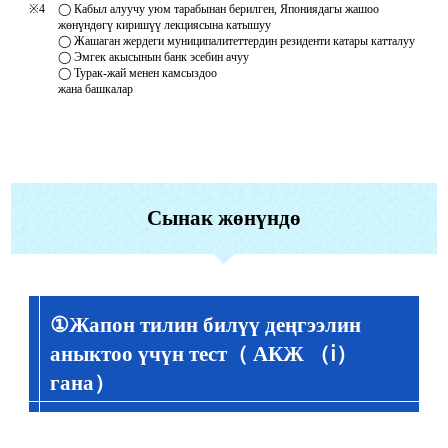
※4
◯ Кабыл алуучу уюм тарабынан берилген, Япониядагы жашоо
жөнүндөгү киришүү лекциясына катышуу
◯ Жашаган жердеги муниципалитеттердин резиденти катары катталуу
◯ Эмгек акысынын банк эсебин ачуу
◯ Турак-жай менен камсыздоо
жана башкалар
Сынак жөнүндө
①Жапон тилин билүү деңгээлин
аныктоо үчүн тест（ АКЖ （ⅰ）
гана）