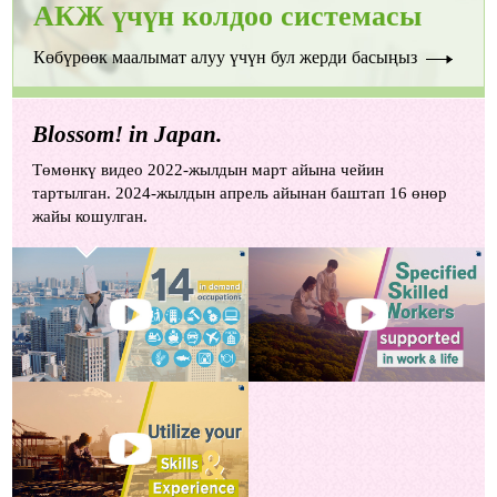
АКЖ үчүн колдоо системасы
Көбүрөөк маалымат алуу үчүн бул жерди басыңыз
Blossom! in Japan.
Төмөнкү видео 2022-жылдын март айына чейин
тартылган. 2024-жылдын апрель айынан баштап 16 өнөр
жайы кошулган.