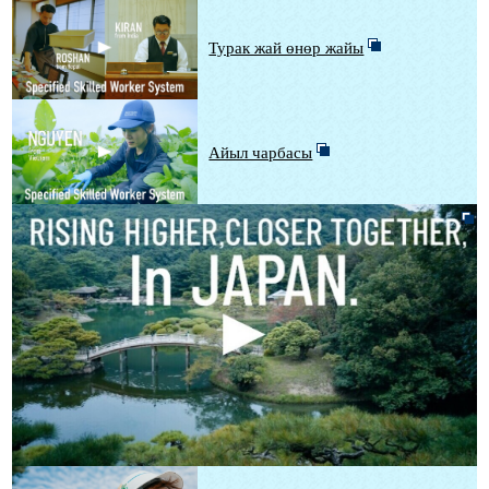
Турак жай өнөр жайы
Айыл чарбасы