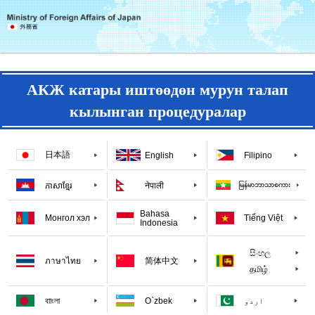
АКЖ катары иштөөдөн мурун талап
кылынган процедуралар
日本語
English
Filipino
ភាសាខ្មែរ
नेपाली
မြန်မာဘာသာစကား
Bahasa
Монгол хэл
Tiếng Việt
Indonesia
සිංහල
ภาษาไทย
简体中文
தமிழ்
বাাংলা
O`zbek
اردو