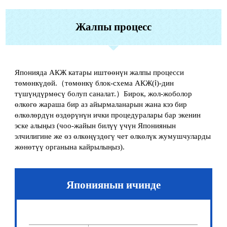
Жалпы процесс
Японияда АКЖ катары иштөөнүн жалпы процесси
төмөнкүдөй.（төмөнкү блок-схема АКЖ(ⅰ)-дин
түшүндүрмөсү болуп саналат.）Бирок, жол-жоболор
өлкөгө жараша бир аз айырмаланарын жана кээ бир
өлкөлөрдүн өздөрүнүн ички процедуралары бар экенин
эске алыңыз (чоо-жайын билүү үчүн Япониянын
элчилигине же өз өлкөңүздөгү чет өлкөлүк жумушчуларды
жөнөтүү органына кайрылыңыз).
Япониянын ичинде